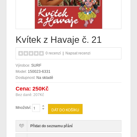
GDPR
Kvítek z Havaje č. 21
0 recenzí
|
Napsat recenzi
Výrobce:
SURF
Model:
150023-6331
Dostupnost:
Na skladě
Cena: 250Kč
Bez daně: 207Kč
Množství:
Přidat do seznamu přání