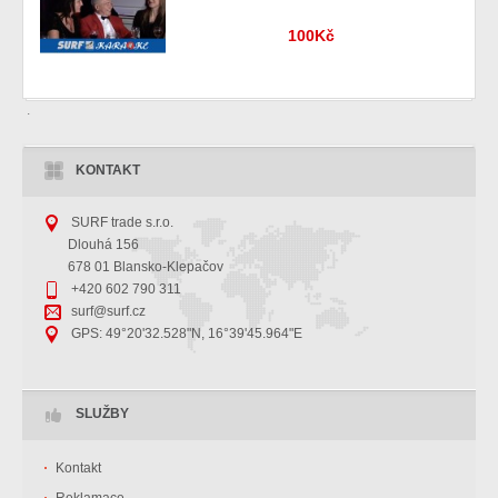
100Kč
KONTAKT
SURF trade s.r.o.
Dlouhá 156
678 01 Blansko-Klepačov
+420 602 790 311
surf@surf.cz
GPS: 49°20'32.528"N, 16°39'45.964"E
SLUŽBY
Kontakt