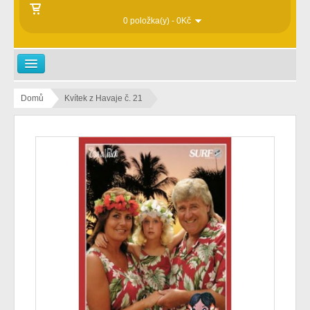
0 položka(y) - 0Kč
CD TITULY
Domů
Kvítek z Havaje č. 21
DVD TITULY
KARAOKE
TISKOVINY
KLUBOVÉ ZBOŽÍ
PENZION SURF
YOUTUBE EV
VAŠKŮV BLOG...