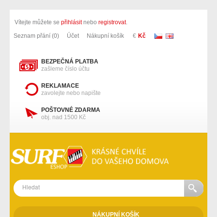
Vítejte můžete se
přihlásit
nebo
registrovat
.
Seznam přání (0)
Účet
Nákupní košík
€
Kč
BEZPEČNÁ PLATBA
zašleme číslo účtu
REKLAMACE
zavolejte nebo napište
POŠTOVNÉ ZDARMA
obj. nad 1500 Kč
NÁKUPNÍ KOŠÍK