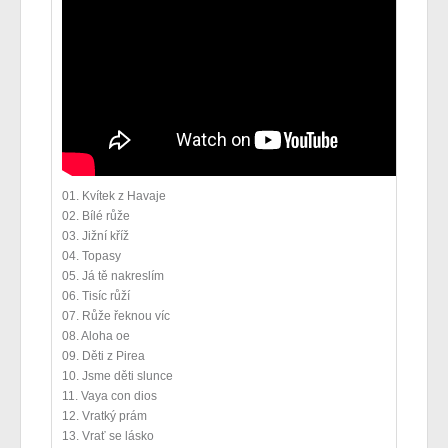
01. Kvítek z Havaje
02. Bílé růže
03. Jižní kříž
04. Topasy
05. Já tě nakreslím
06. Tisíc růží
07. Růže řeknou víc
08. Aloha oe
09. Děti z Pirea
10. Jsme děti slunce
11. Vaya con dios
12. Vratký prám
13. Vrať se lásko